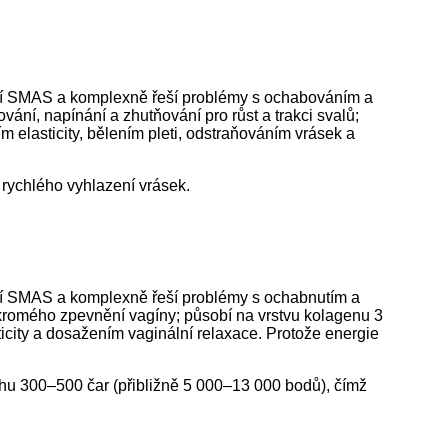
ení SMAS a komplexně řeší problémy s ochabováním a
ání, napínání a zhutňování pro růst a trakci svalů;
 elasticity, bělením pleti, odstraňováním vrásek a
 rychlého vyhlazení vrásek.
ní SMAS a komplexně řeší problémy s ochabnutím a
ukromého zpevnění vagíny; působí na vrstvu kolagenu 3
icity a dosažením vaginální relaxace. Protože energie
!
hu 300–500 čar (přibližně 5 000–13 000 bodů), čímž