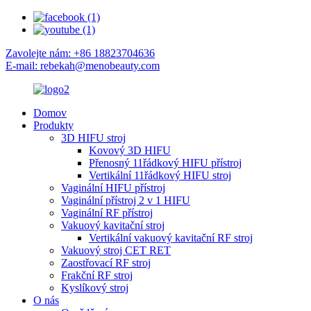
Zavolejte nám: +86 18823704636
E-mail: rebekah@menobeauty.com
Domov
Produkty
3D HIFU stroj
Kovový 3D HIFU
Přenosný 11řádkový HIFU přístroj
Vertikální 11řádkový HIFU stroj
Vaginální HIFU přístroj
Vaginální přístroj 2 v 1 HIFU
Vaginální RF přístroj
Vakuový kavitační stroj
Vertikální vakuový kavitační RF stroj
Vakuový stroj CET RET
Zaostřovací RF stroj
Frakční RF stroj
Kyslíkový stroj
O nás