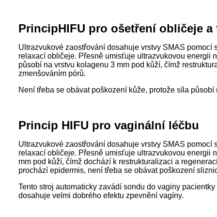
Princip
HIFU pro ošetření obličeje a 
Ultrazvukové zaostřování dosahuje vrstvy SMAS pomocí 
relaxací obličeje. Přesně umisťuje ultrazvukovou energii 
působí na vrstvu kolagenu 3 mm pod kůží, čímž restruktura
zmenšováním pórů.
Není třeba se obávat poškození kůže, protože síla působí 
Princip HIFU pro vaginální léčbu
Ultrazvukové zaostřování dosahuje vrstvy SMAS pomocí s
relaxací obličeje. Přesně umisťuje ultrazvukovou energi
mm pod kůží, čímž dochází k restrukturalizaci a regenera
prochází epidermis, není třeba se obávat poškození slizn
Tento stroj automaticky zavádí sondu do vaginy pacientk
dosahuje velmi dobrého efektu zpevnění vagíny.