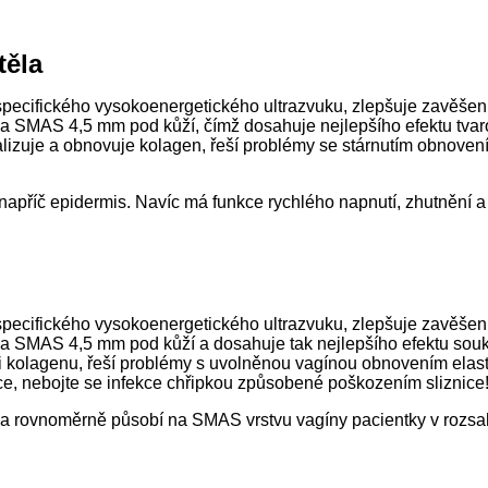
těla
specifického vysokoenergetického ultrazvuku, zlepšuje zavěš
na SMAS 4,5 mm pod kůží, čímž dosahuje nejlepšího efektu tvarov
lizuje a obnovuje kolagen, řeší problémy se stárnutím obnovením
napříč epidermis. Navíc má funkce rychlého napnutí, zhutnění a
pecifického vysokoenergetického ultrazvuku, zlepšuje zavěše
i na SMAS 4,5 mm pod kůží a dosahuje tak nejlepšího efektu so
ci kolagenu, řeší problémy s uvolněnou vagínou obnovením elast
ice, nebojte se infekce chřipkou způsobené poškozením sliznice
y a rovnoměrně působí na SMAS vrstvu vagíny pacientky v rozsa