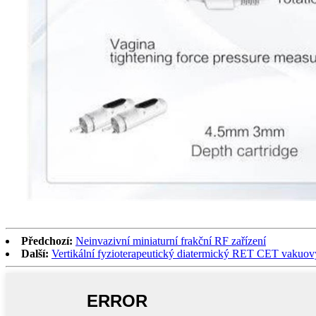
Předchozí:
Neinvazivní miniaturní frakční RF zařízení
Další:
Vertikální fyzioterapeutický diatermický RET CET vakuový