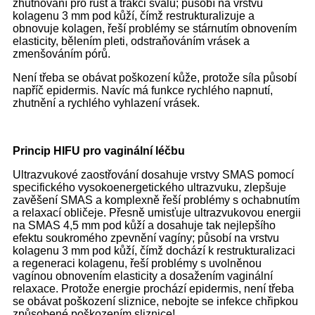
zhutňování pro růst a trakci svalů; působí na vrstvu
kolagenu 3 mm pod kůží, čímž restrukturalizuje a
obnovuje kolagen, řeší problémy se stárnutím obnovením
elasticity, bělením pleti, odstraňováním vrásek a
zmenšováním pórů.
Není třeba se obávat poškození kůže, protože síla působí
napříč epidermis. Navíc má funkce rychlého napnutí,
zhutnění a rychlého vyhlazení vrásek.
Princip HIFU pro vaginální léčbu
Ultrazvukové zaostřování dosahuje vrstvy SMAS pomocí
specifického vysokoenergetického ultrazvuku, zlepšuje
zavěšení SMAS a komplexně řeší problémy s ochabnutím
a relaxací obličeje. Přesně umisťuje ultrazvukovou energii
na SMAS 4,5 mm pod kůží a dosahuje tak nejlepšího
efektu soukromého zpevnění vagíny; působí na vrstvu
kolagenu 3 mm pod kůží, čímž dochází k restrukturalizaci
a regeneraci kolagenu, řeší problémy s uvolněnou
vagínou obnovením elasticity a dosažením vaginální
relaxace. Protože energie prochází epidermis, není třeba
se obávat poškození sliznice, nebojte se infekce chřipkou
způsobené poškozením sliznice!