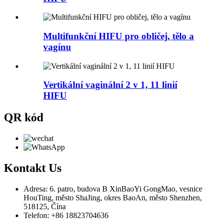
Multifunkční HIFU pro obličej, tělo a
vagínu
Vertikální vaginální 2 v 1, 11 linií
HIFU
QR kód
Kontakt
Us
Adresa: 6. patro, budova B XinBaoYi GongMao, vesnice
HouTing, město ShaJing, okres BaoAn, město Shenzhen,
518125, Čína
Telefon: +86 18823704636