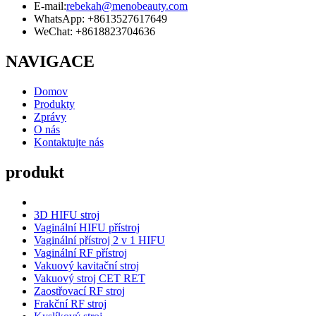
E-mail:
rebekah@menobeauty.com
WhatsApp: +8613527617649
WeChat: +8618823704636
NAVIGACE
Domov
Produkty
Zprávy
O nás
Kontaktujte nás
produkt
3D HIFU stroj
Vaginální HIFU přístroj
Vaginální přístroj 2 v 1 HIFU
Vaginální RF přístroj
Vakuový kavitační stroj
Vakuový stroj CET RET
Zaostřovací RF stroj
Frakční RF stroj