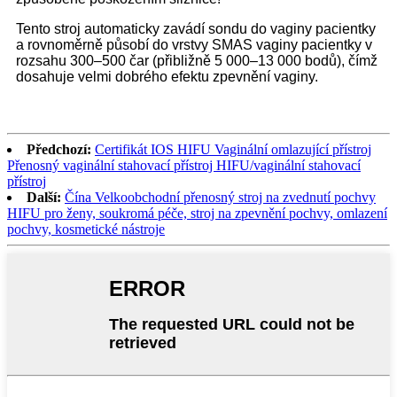
Tento stroj automaticky zavádí sondu do vaginy pacientky
a rovnoměrně působí do vrstvy SMAS vaginy pacientky v
rozsahu 300–500 čar (přibližně 5 000–13 000 bodů), čímž
dosahuje velmi dobrého efektu zpevnění vaginy.
Předchozí:
Certifikát IOS HIFU Vaginální omlazující přístroj
Přenosný vaginální stahovací přístroj HIFU/vaginální stahovací
přístroj
Další:
Čína Velkoobchodní přenosný stroj na zvednutí pochvy
HIFU pro ženy, soukromá péče, stroj na zpevnění pochvy, omlazení
pochvy, kosmetické nástroje