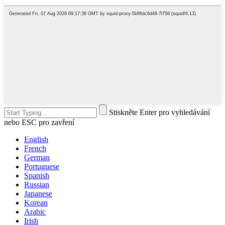
Stiskněte Enter pro vyhledávání
nebo ESC pro zavření
English
French
German
Portuguese
Spanish
Russian
Japanese
Korean
Arabic
Irish