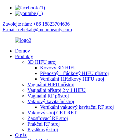
Zavolejte nám: +86 18823704636
E-mail: rebekah@menobeauty.com
Domov
Produkty
3D HIFU stroj
Kovový 3D HIFU
Přenosný 11řádkový HIFU přístroj
Vertikální 11řádkový HIFU stroj
Vaginální HIFU přístroj
Vaginální přístroj 2 v 1 HIFU
Vaginální RF přístroj
Vakuový kavitační stroj
Vertikální vakuový kavitační RF stroj
Vakuový stroj CET RET
Zaostřovací RF stroj
Frakční RF stroj
Kyslíkový stroj
O nás