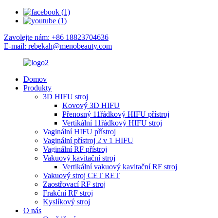
Zavolejte nám: +86 18823704636
E-mail: rebekah@menobeauty.com
Domov
Produkty
3D HIFU stroj
Kovový 3D HIFU
Přenosný 11řádkový HIFU přístroj
Vertikální 11řádkový HIFU stroj
Vaginální HIFU přístroj
Vaginální přístroj 2 v 1 HIFU
Vaginální RF přístroj
Vakuový kavitační stroj
Vertikální vakuový kavitační RF stroj
Vakuový stroj CET RET
Zaostřovací RF stroj
Frakční RF stroj
Kyslíkový stroj
O nás