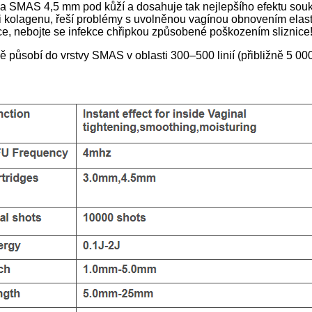
i na SMAS 4,5 mm pod kůží a dosahuje tak nejlepšího efektu so
ci kolagenu, řeší problémy s uvolněnou vagínou obnovením elast
ice, nebojte se infekce chřipkou způsobené poškozením sliznice
ě působí do vrstvy SMAS v oblasti 300–500 linií (přibližně 5 0