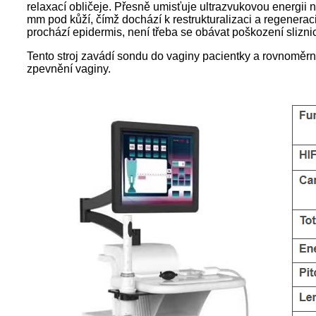
relaxací obličeje. Přesně umisťuje ultrazvukovou energi
mm pod kůží, čímž dochází k restrukturalizaci a regenera
prochází epidermis, není třeba se obávat poškození slizn
Tento stroj zavádí sondu do vaginy pacientky a rovnoměrn
zpevnění vaginy.