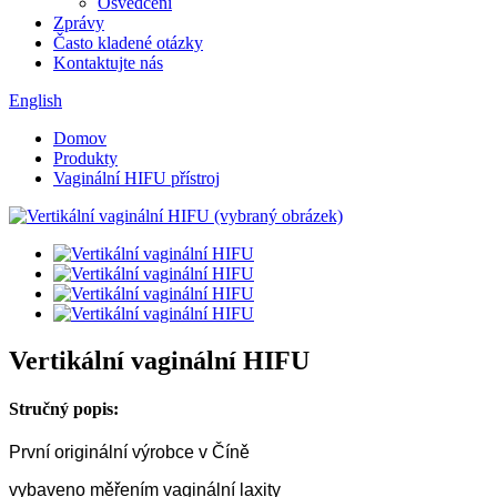
Osvědčení
Zprávy
Často kladené otázky
Kontaktujte nás
English
Domov
Produkty
Vaginální HIFU přístroj
Vertikální vaginální HIFU
Stručný popis:
První originální výrobce v Číně
vybaveno měřením vaginální laxity