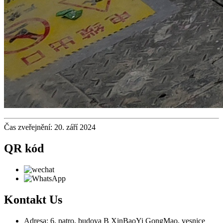
Čas zveřejnění: 20. září 2024
QR kód
Kontakt
Us
Adresa: 6. patro, budova B XinBaoYi GongMao, vesnice