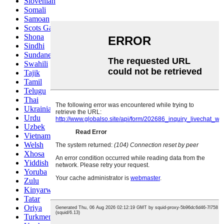
Slovenian
Somali
Samoan
Scots Gaelic
Shona
Sindhi
Sundanese
Swahili
Tajik
Tamil
Telugu
Thai
Ukrainian
Urdu
Uzbek
Vietnamese
Welsh
Xhosa
Yiddish
Yoruba
Zulu
Kinyarwanda
Tatar
Oriya
Turkmen