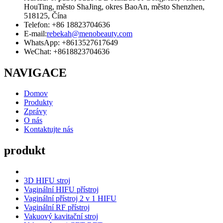
HouTing, město ShaJing, okres BaoAn, město Shenzhen,
518125, Čína
Telefon: +86 18823704636
E-mail:
rebekah@menobeauty.com
WhatsApp: +8613527617649
WeChat: +8618823704636
NAVIGACE
Domov
Produkty
Zprávy
O nás
Kontaktujte nás
produkt
3D HIFU stroj
Vaginální HIFU přístroj
Vaginální přístroj 2 v 1 HIFU
Vaginální RF přístroj
Vakuový kavitační stroj