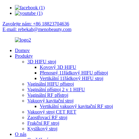
Zavolejte nám: +86 18823704636
E-mail: rebekah@menobeauty.com
Domov
Produkty
3D HIFU stroj
Kovový 3D HIFU
Přenosný 11řádkový HIFU přístroj
Vertikální 11řádkový HIFU stroj
Vaginální HIFU přístroj
Vaginální přístroj 2 v 1 HIFU
Vaginální RF přístroj
Vakuový kavitační stroj
Vertikální vakuový kavitační RF stroj
Vakuový stroj CET RET
Zaostřovací RF stroj
Frakční RF stroj
Kyslíkový stroj
O nás